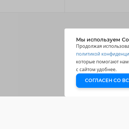
Мы используем Co
Продолжая использоват
политикой конфиденци
которые помогают нам
с сайтом удобнее.
СОГЛАСЕН СО В
МИНИ-
О НАС
ПОЛЕЗНОЕ
КУРСЫ
О школе
Статьи
Все мини-курсы
Служба
Ваши работы
Абонемент на все
поддержки