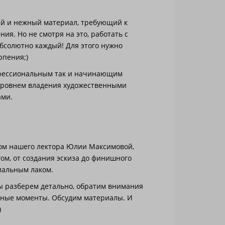
ий и нежный материал, требующий к
ия. Но не смотря на это, работать с
бсолютно каждый! Для этого нужно
рпения;)
офессиональным так и начинающим
уровнем владения художественными
ами.
вом нашего лектора Юлии Максимовой,
ом, от создания эскиза до финишного
иальным лаком.
ы разберем детально, обратим внимания
жные моменты. Обсудим материалы. И
)