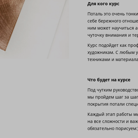
Для кого курс
Поталь это очень тонк
себе бережного отношен
ним может научиться а
чуточку внимания и те
Курс подойдет как пр
художникам. С любым 
техниками и материал
Что будет на курсе
Под чутким руководст
мы пройдем шаг за шаг
покрытия потали спец
Каждый этап работы м
на все сложности и ва
обязательно порисуем: