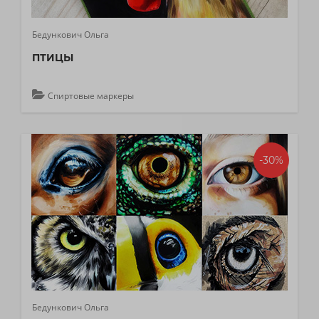
Бедункович Ольга
ПТИЦЫ
Спиртовые маркеры
-30%
Бедункович Ольга