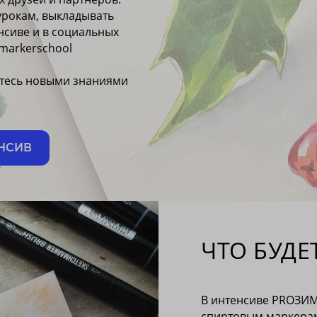
 урокам, выкладывать
нсиве и в социальных
@markerschool
йтесь новыми знаниями
ЕНСИВ
ЧТО БУДЕ
В интенсиве PROЗИМ
спиртовым маркерам.