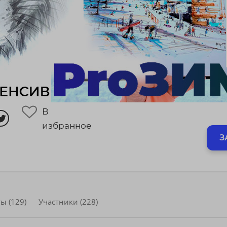
В
избранное
З
ы (129)
Участники (228)