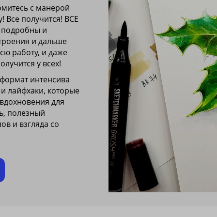
омитесь с манерой
! Все получится! ВСЕ
 подробны и
троения и дальше
сю работу, и даже
олучится у всех!
 формат интенсива
 и лайфхаки, которые
 вдохновения для
зь, полезный
ов и взгляда со