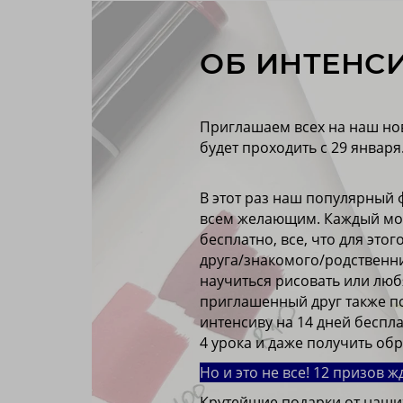
ОБ ИНТЕНС
Приглашаем всех на наш но
будет проходить с 29 января
В этот раз наш популярный 
всем желающим. Каждый мо
бесплатно, все, что для этог
друга/знакомого/родственн
научиться рисовать или люб
приглашенный друг также по
интенсиву на 14 дней беспл
4 урока и даже получить обр
Но и это не все! 12 призов жд
Крутейшие подарки от наших