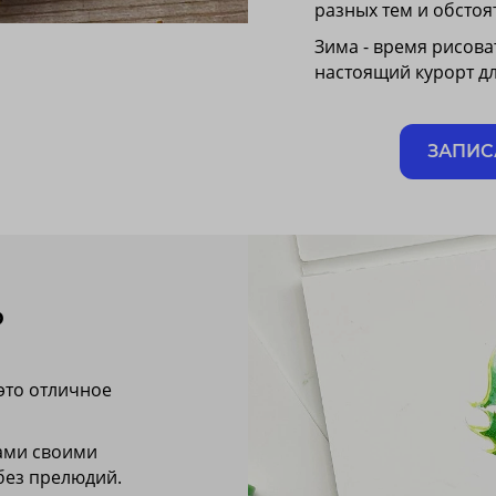
разных тем и обстоя
Зима - время рисова
настоящий курорт дл
ЗАПИС
Ь
это отличное
вами своими
без прелюдий.