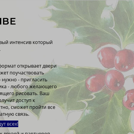
ИВЕ
вый интенсив который
.
формат открывает двери
жет поучаствовать
о нужно - пригласить
ика - любого желающего
ящего рисовать. Ваш
лучит доступ к
атно, сможет пройти все
атную связь.
ут всех!
 друзей и партнеров.