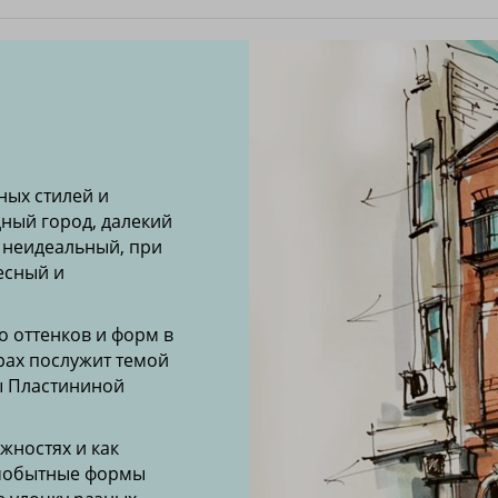
ных стилей и
дный город, далекий
 неидеальный, при
есный и
о оттенков и форм в
рах
послужит
темой
ы Пластининой
жностях и как
амобытные формы