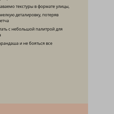
наваемо текстуры в формате улицы,
 мелкую деталировку, потеряв
кетча
отать с небольшой палитрой для
а
карандаша и не бояться все