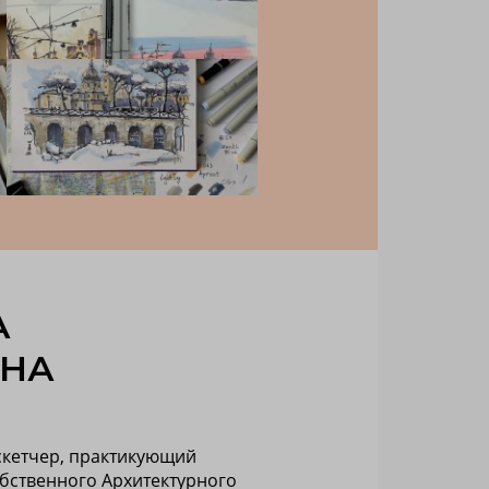
А
НА
скетчер, практикующий
обственного Архитектурного