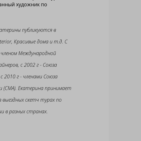
анный художник по
атерины публикуются в
terior, Красивые дома и т.д. С
я членом Международной
йнеров, с 2002 г - Союза
 с 2010 г - членами Союза
и (СМА). Екатерина принимает
в выездных скетч турах по
ции в разных странах.