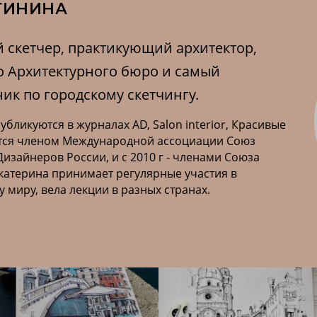
ТИНИНА
 скетчер, практикующий архитектор,
о Архитектурного бюро и самый
ик по городскому скетчингу.
бликуются в журналах AD, Salon interior, Красивые
ляются членом Международной ассоциации Союз
 Дизайнеров России, и с 2010 г - членами Союза
Екатерина принимает регулярные участия в
у миру, вела лекции в разных странах.