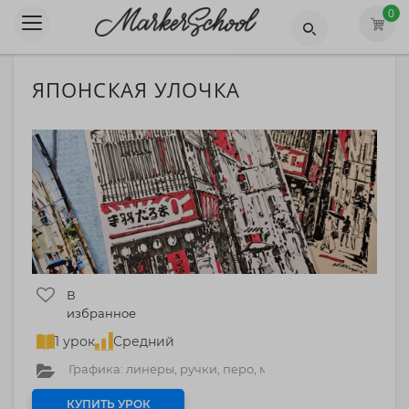
0
ЯПОНСКАЯ УЛОЧКА
В
избранное
1 урок
Средний
Графика: линеры, ручки, перо, маркеры
КУПИТЬ УРОК