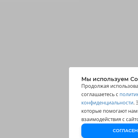
Мы используем Co
Продолжая использоват
соглашаетесь с
полити
конфиденциальности
.
которые помогают нам
взаимодействия с сайт
СОГЛАСЕН