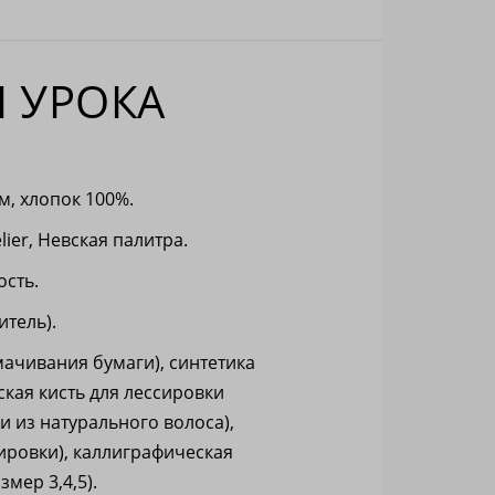
 УРОКА
/м, хлопок 100%.
lier, Невская палитра.
ость.
тель).
мачивания бумаги), синтетика
ская кисть для лессировки
и из натурального волоса),
ировки), каллиграфическая
змер 3,4,5).