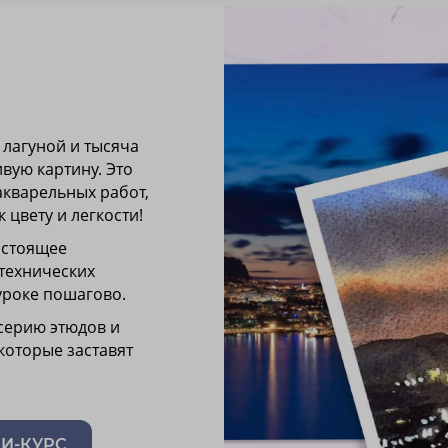
д лагуной и тысяча
вую картину. Это
акварельных работ,
 цвету и легкости!
настоящее
 технических
уроке пошагово.
серию этюдов и
которые заставят
НИ-КУРС