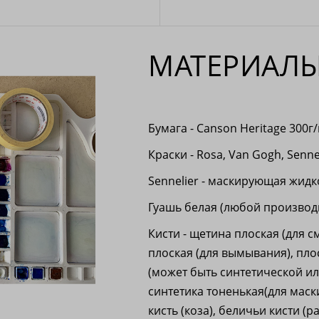
МАТЕРИАЛЫ
Бумага - Canson Heritage 300г
Краски - Rosa, Van Gogh, Senne
Sennelier - маскирующая жидк
Гуашь белая (любой производи
Кисти - щетина плоская (для с
плоская (для вымывания), пло
(может быть синтетической ил
синтетика тоненькая(для маск
кисть (коза), беличьи кисти (ра