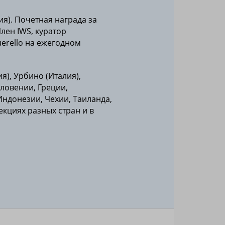
ия). Почетная награда за
лен IWS, куратор
erello на ежегодном
я), Урбино (Италия),
Словении, Греции,
Индонезии, Чехии, Таиланда,
екциях разных стран и в