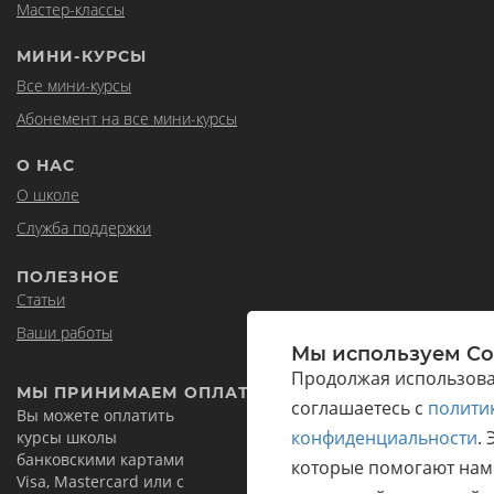
Мастер-классы
МИНИ-КУРСЫ
Все мини-курсы
Абонемент на все мини-курсы
О НАС
О школе
Служба поддержки
ПОЛЕЗНОЕ
Статьи
Ваши работы
Мы используем Co
Продолжая использоват
МЫ ПРИНИМАЕМ ОПЛАТЫ ИЗ ЛЮБЫХ СТРАН
соглашаетесь с
полити
Вы можете оплатить
конфиденциальности
.
курсы школы
банковскими картами
которые помогают нам
Visa, Mastercard или с