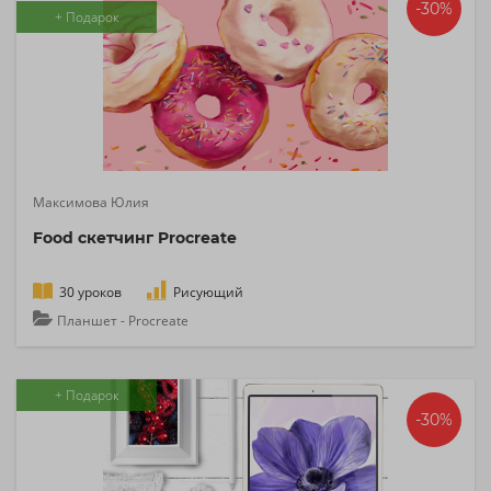
-30%
+ Подарок
Максимова Юлия
Food скетчинг Procreate
30 уроков
Рисующий
Планшет - Procreate
+ Подарок
-30%