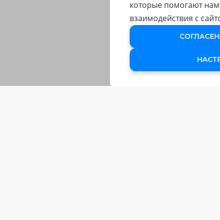
которые помогают нам
взаимодействия с сайт
СОГЛАСЕН
НАСТ
ОБУЧЕНИЕ
Обучающие Курсы
Подарочный сертификат
Клуб «Чёткий графист»
Мастер-классы
МИНИ-КУРСЫ