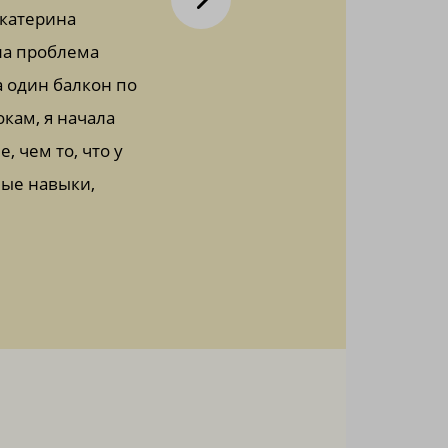
Екатерина
всегда была любимой тематикой. Этот
ла проблема
сложном. О том, что не нужно усло
а один балкон по
фасаде. Немного обобщения и вуаля.
окам, я начала
Кати одно из лучших объяснений по
 чем то, что у
курса о линейке и карандаше просто
ные навыки,
ящик. (нужное подчеркнуть). И да, 
воздушность рисунка. Все, как я лю
Галина @sova_photo_kiev