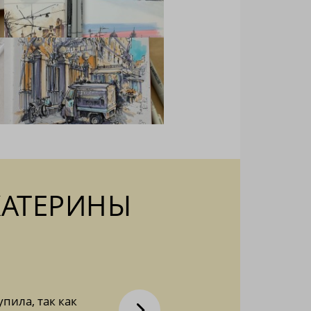
КАТЕРИНЫ
упила, так как
Вчера добралась до финиша курса О