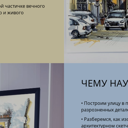
ой частичке вечного
о и живого
ЧЕМУ НА
• Построим улицу в
разрозненных детал
• Разберемся, как 
архитектурном скетч