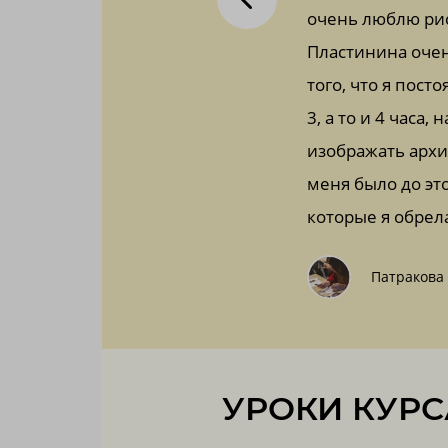
ют. Чем больше таких уроков, тем
очень люблю рис
одно удовольствие спасибо
Пластинина очен
того, что я пос
3, а то и 4 часа
изображать архи
меня было до это
которые я обрел
Патракова
УРОКИ КУРС