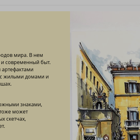
родов мира. В нем
 и современный быт.
и артефактами
 с жилыми домами и
ышах.
рожными знаками,
тоже может
х скетчах,
т.