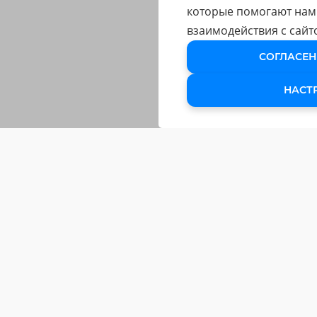
которые помогают нам
взаимодействия с сайт
СОГЛАСЕН
НАСТ
ОБУЧЕНИЕ
Обучающие Курсы
Подарочный сертификат
Клуб «Чёткий графист»
Мастер-классы
МИНИ-КУРСЫ