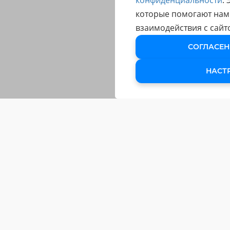
конфиденциальности
.
которые помогают нам
взаимодействия с сайт
СОГЛАСЕН
НАСТ
ОБУЧЕНИЕ
Обучающие Курсы
Подарочный сертификат
Клуб «Чёткий графист»
Мастер-классы