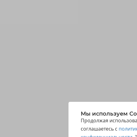
Мы используем Co
Продолжая использоват
соглашаетесь с
полити