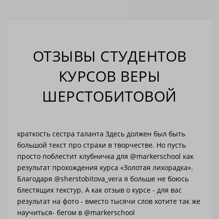
ОТЗЫВЫ СТУДЕНТОВ
КУРСОВ ВЕРЫ
ШЕРСТОБИТОВОЙ
с
краткость сестра таланта Здесь должен был быть
Давн
большой текст про страхи в творчестве. Но пусть
прох
просто поблестит клубничка для @markerschool как
скет
результат прохождения курса «Золотая лихорадка».
педа
по
Благодаря @sherstobitova_vera я больше не боюсь
дома
рыми
блестящих текстур. А как отзыв о курсе - для вас
курс
сли
результат на фото - вместо тысячи слов хотите так же
перс
 вам
научиться- бегом в @markerschool
созд