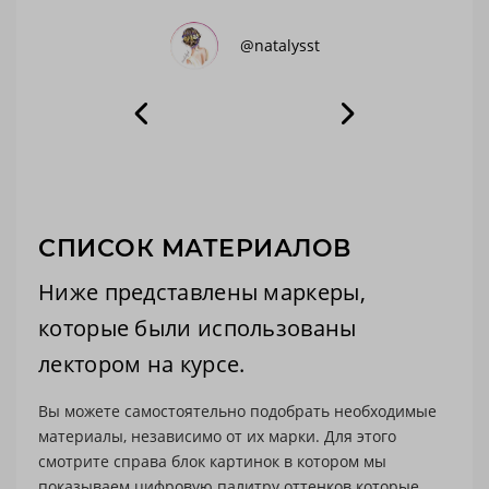
напр
ьную
летт
@natalysst
а
пали
хоть
дост
торо
аз
углу
100%
Без 
с
свои
мне 
СПИСОК МАТЕРИАЛОВ
Вера
кажд
Ниже представлены маркеры,
вопр
которые были использованы
и да
лектором на курсе.
с бо
напр
Вы можете самостоятельно подобрать необходимые
очен
материалы, независимо от их марки. Для этого
смотрите справа блок картинок в котором мы
показываем цифровую палитру оттенков которые