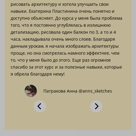
ольше
рисовать архитектуру и хотела улучшить свои
люби
ое
навыки. Екатерина Пластинина очень понятно и
хват
доступно объясняет. До курса у меня была проблема
усло
того, что я постоянно углублялась в излишнюю
вити
детализацию, рисовала один балкон по 3, а то и 4
Наше
часа, накладывала очень много слоев. Благодаря
одно
данным урокам, я начала изображать архитектуры
перс
проще, но она смотрелась намного эффектнее, чем
кара
то, что у меня было до этого. Еще раз огромное
спря
спасибо за этот курс и за полезные навыки, которые
да, 
я обрела благодаря нему!
возд
благ
Патракова Анна @anns_sketches